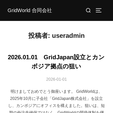
コ
検
GridWorld 合同会社
ン
サイドバ
索
テ
対
ン
象:
ツ
投稿者:
useradmin
へ
ス
キ
2026.01.01 GridJapan設立とカン
ッ
ボジア拠点の狙い
プ
2026-01-01
明けましておめでとう御座います。 GridWorldは、
2025年10月に子会社「GridJapan株式会社」を設立
し、カンボジアにオフィスを構えました。狙いは、短
期の外注先確保ではなく、GridWorldの開発体制を継