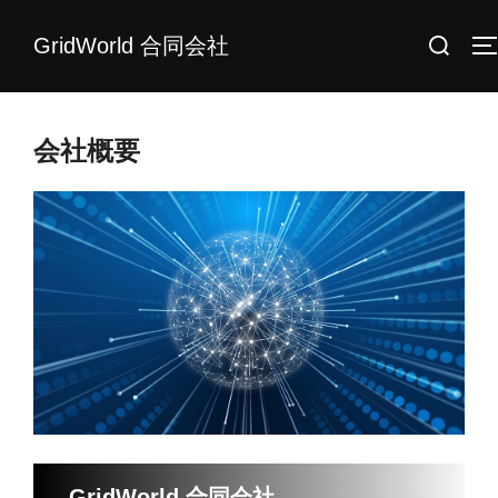
コ
検
GridWorld 合同会社
ン
索
テ
対
ン
象:
ツ
会社概要
へ
ス
キ
ッ
プ
GridWorld 合同会社