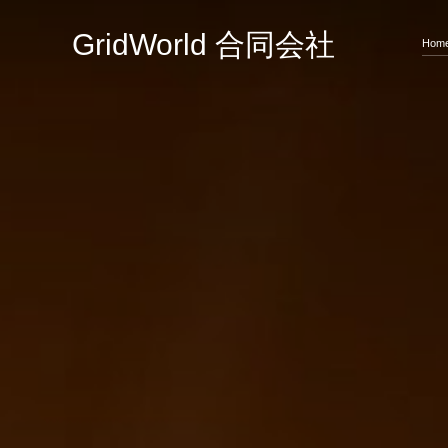
コ
ン
GridWorld 合同会社
Hom
テ
ン
ツ
へ
ス
キ
ッ
プ