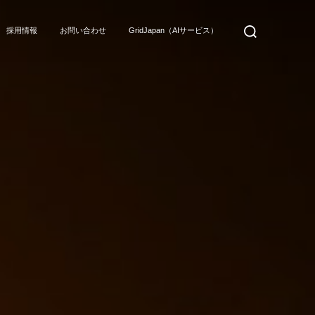
検
採用情報
お問い合わせ
GridJapan（AIサービス）
索
対
象: