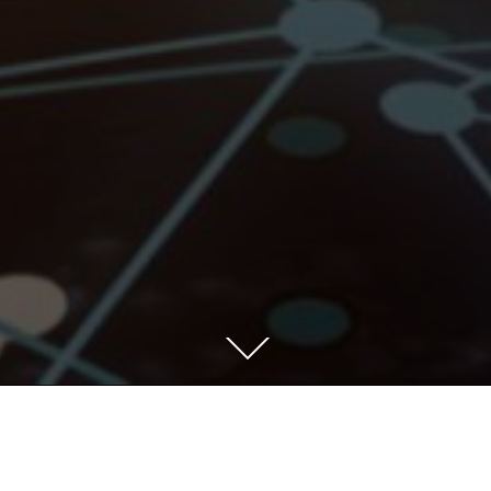
本
文
ま
で
ス
ク