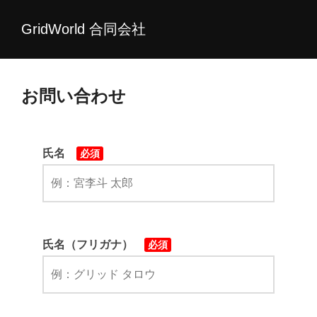
コ
GridWorld 合同会社
ン
テ
ン
ツ
お問い合わせ
へ
ス
キ
氏名
必須
ッ
プ
氏名（フリガナ）
必須