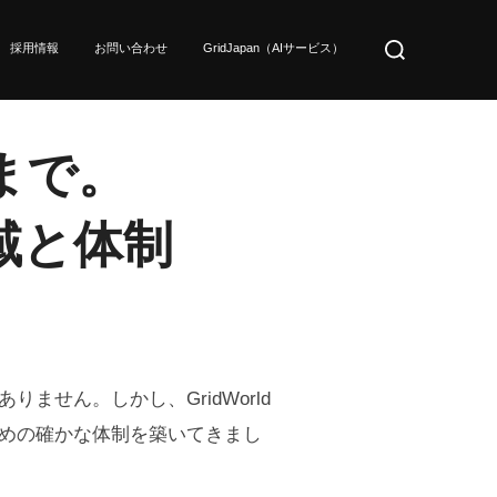
検
採用情報
お問い合わせ
GridJapan（AIサービス）
索
対
象:
まで。
領域と体制
せん。しかし、GridWorld
めの確かな体制を築いてきまし