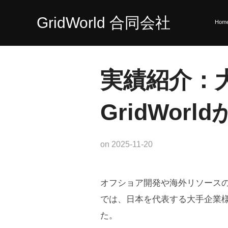
コ
ン
GridWorld 合同会社
Hom
テ
ン
ツ
へ
実績紹介：
ス
キ
GridWo
ッ
プ
on
2025-11-20
オフショア開発や海外リソースの
では、日本を代表する大手企業
た。