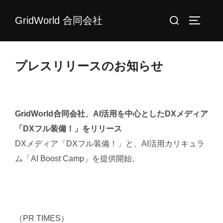
コ
検
GridWorld 合同会社
ン
サイドバ
索
テ
対
ン
象:
ツ
プレスリリースのお知らせ
へ
ス
キ
GridWorld合同会社、AI活用を中心としたDXメディア
ッ
「DXフル装備！」をリリース
プ
DXメディア「DXフル装備！」と、AI活用カリキュラ
ム「AI Boost Camp」を提供開始。
https://prtimes.jp/main/html/rd/p/000000002.00012058
2.html
（PR TIMES）