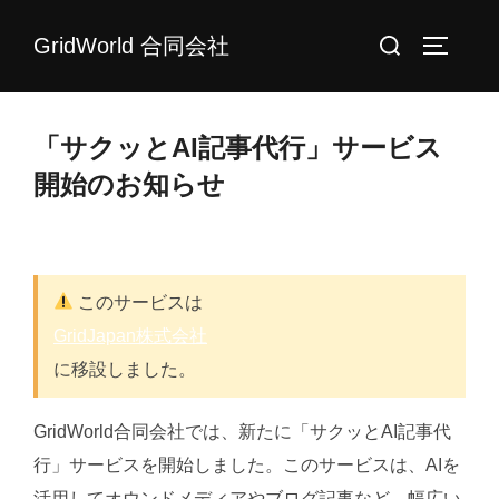
コ
検
GridWorld 合同会社
ン
サイドバ
索
テ
対
ン
象:
ツ
「サクッとAI記事代行」サービス
へ
開始のお知らせ
ス
キ
ッ
プ
このサービスは
GridJapan株式会社
に移設しました。
GridWorld合同会社では、新たに「サクッとAI記事代
行」サービスを開始しました。このサービスは、AIを
活用してオウンドメディアやブログ記事など、幅広い